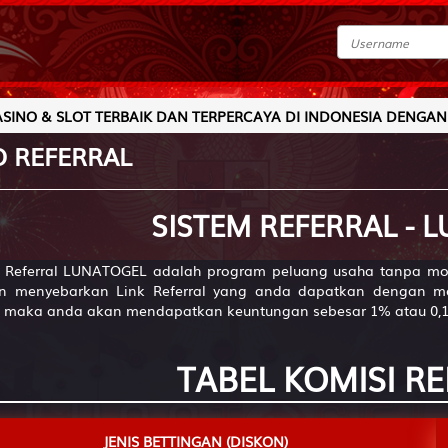
 TERPERCAYA DI INDONESIA DENGAN BONUS - BONUS TANPA BAT
O REFERRAL
SISTEM REFERRAL - 
m Referral LUNATOGEL adalah program peluang usaha tanpa m
n menyebarkan Link Referral yang anda dapatkan dengan m
 maka anda akan mendapatkan keuntungan sebesar 1% atau 0,1%
TABEL KOMISI R
JENIS BETTINGAN (DISKON)