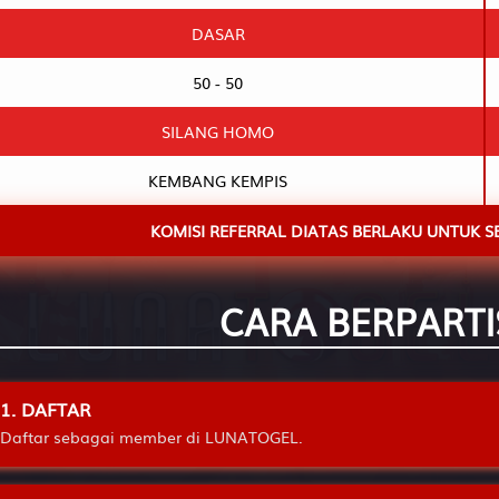
DASAR
50 - 50
SILANG HOMO
KEMBANG KEMPIS
KOMISI REFERRAL DIATAS BERLAKU UNTUK 
CARA BERPARTI
1. DAFTAR
Daftar sebagai member di LUNATOGEL.