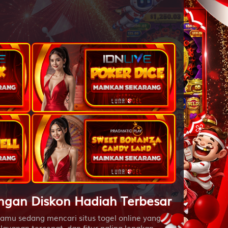
ngan Diskon Hadiah Terbesar
amu sedang mencari situs togel online yang
ayanan tercepat, dan fitur paling lengkap,