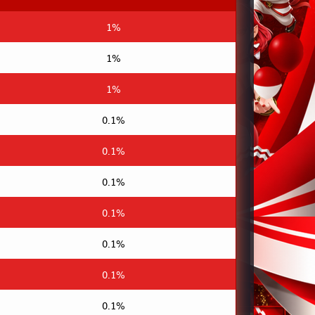
1%
1%
1%
0.1%
0.1%
0.1%
0.1%
0.1%
0.1%
0.1%