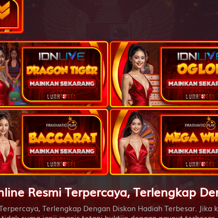
ine Resmi Terpercaya, Terlengkap De
Terpercaya, Terlengkap Dengan Diskon Hadiah Terbesar. Jika k
dak cuma janji manis tetapi buktiin dengan payout terbesar, l