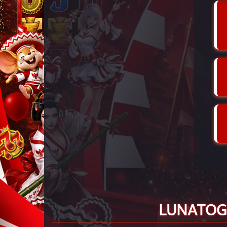
LUNATOGEL